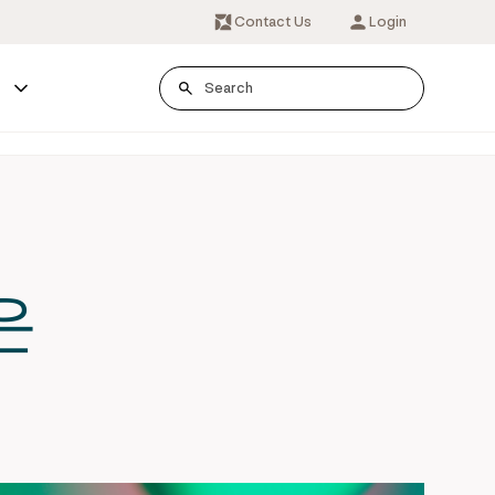
Contact Us
Login
s
은