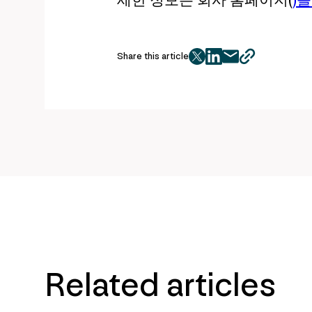
Share this article
twitter
facebook
mail
copy
page
url
Related articles