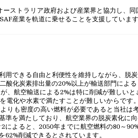
、オーストラリア政府および産業界と協力し、同
SAF産業を軌道に乗せることを支援していま
利用できる自由と利便性を維持しながら、脱炭
二酸化炭素排出量の20%以上が輸送部門によ
が、航空輸送による2%は特に削減が難しいと
を電化や水素で満たすことが難しいからです
素よりも密度の高い燃料が必要であると当社は
の基準を満たしており、航空業界の脱炭素化に
によると、2050年までに航空燃料の80～90
を62%削減できるとされています。