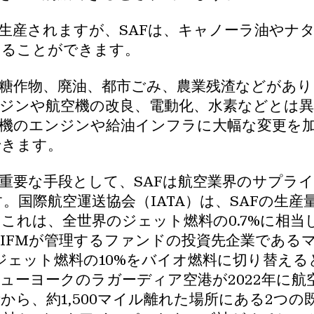
生産されますが、SAFは、キャノーラ油やナ
することができます。
砂糖作物、廃油、都市ごみ、農業残渣などがあ
ジンや航空機の改良、電動化、水素などとは異
空機のエンジンや給油インフラに大幅な変更を
できます。
重要な手段として、SAFは航空業界のサプラ
国際航空運送協会（IATA）は、SAFの生産量
これは、全世界のジェット燃料の0.7%に相当
IFMが管理するファンドの投資先企業である
にジェット燃料の10%をバイオ燃料に切り替え
ューヨークのラガーディア空港が2022年に航
から、約1,500マイル離れた場所にある2つ