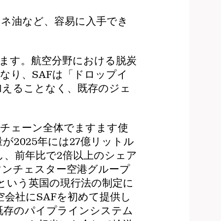
タネ油など、容易に入手でき
ります。航空分野における脱炭
なり、SAFは「ドロップイ
加えることなく、既存のジェ
イチェーン全体でますます使
が2025年には27億リットル
し、前年比で2倍以上のシェア
マンチェスター空港グループ
るという英国の現行法の制定に
空会社にSAFを初めて提供し
の既存のパイプラインシステム