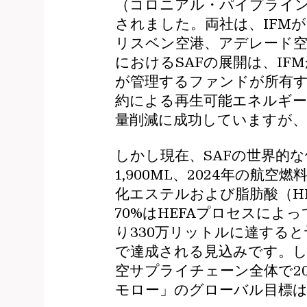
（コロニアル・パイプライ
されました。両社は、IFM
リスベン空港、アデレード
におけるSAFの展開は、I
が管理するファンドが所有す
約による再生可能エネルギー
量削減に成功していますが、
しかし現在、SAFの世界的な
1,900ML、2024年の
化エステルおよび脂肪酸（HE
70%はHEFAプロセスによ
り330万リットルに達する
で達成される見込みです。し
空サプライチェーン全体で20
モロー」のグローバル目標