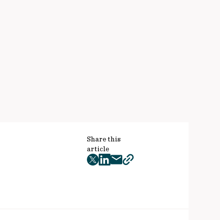
Share this
article
twitter
facebook
mail
copy
page
url