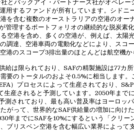
ン社とバックアイ・パートナーズ社がオペレー
が運用するファンドが所有しています。シドニ
空港を含む複数のオーストラリアの空港のオー
FMが管理するポートフォリオの継続的な脱炭素化
る空港を含め、多くの空港が、例えば、太陽光
の調達、空港車両の電動化などにより、スコー
空港のスコープ3排出量のほとんどは航空機か
供給は限られており、SAFの精製施設は77カ所
航空燃料需要のトータルのおよそ0.5%に相当しま
FA）プロセスによって生産されており、S&Pは
って生産されると予測しています。2050年までに
と予測されており、最も高い普及率はヨーロッパ（
たがって、世界的なSAF供給量の増加に向け
30年までにSAFを10%にするという「クリ
は、ブリスベン空港を含む幅広い業界によって