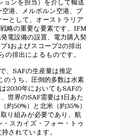
ションを担当）を介して輸送
ー空港、メルボルン空港、ブ
ナーとして、オーストラリア
戦略の重要な要素です。IFM
発電設備の設置、電力購入契
プ1およびスコープ2の排出
らの排出によるものです。
で、SAFの生産量は推定
す。このうち、圧倒的多数は水素
2030年においてもSAFの
、世界のSAF需要は1日あた
約50%）と北米（約35%）
た取り組みが必要であり、航
ーン・スカイズ・フォー・トゥ
支持されています。